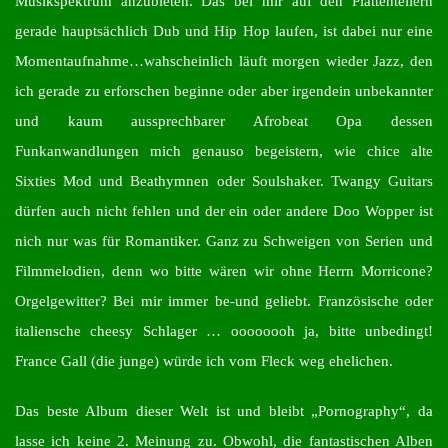
Musikspektrum anzubieten. Das bei mir auf den Plattentellern
gerade hauptsächlich Dub und Hip Hop laufen, ist dabei nur eine
Momentaufnahme…wahscheinlich läuft morgen wieder Jazz, den
ich gerade zu erforschen beginne oder aber irgendein unbekannter
und kaum aussprechbarer Afrobeat Opa dessen
Funkanwandlungen mich genauso begeistern, wie chice alte
Sixties Mod und Beathymnen oder Soulshaker. Twangy Guitars
dürfen auch nicht fehlen und der ein oder andere Doo Wopper ist
nich nur was für Romantiker. Ganz zu Schweigen von Serien und
Filmmelodien, denn wo bitte wären wir ohne Herrn Morricone?
Orgelgewitter? Bei mir immer be-und geliebt. Französische oder
italiensche cheesy Schlager … oooooooh ja, bitte unbedingt!
France Gall (die junge) würde ich vom Fleck weg ehelichen.
Das beste Album dieser Welt ist und bleibt „Pornography“, da
lasse ich keine 2. Meinung zu. Obwohl, die fantastischen Alben